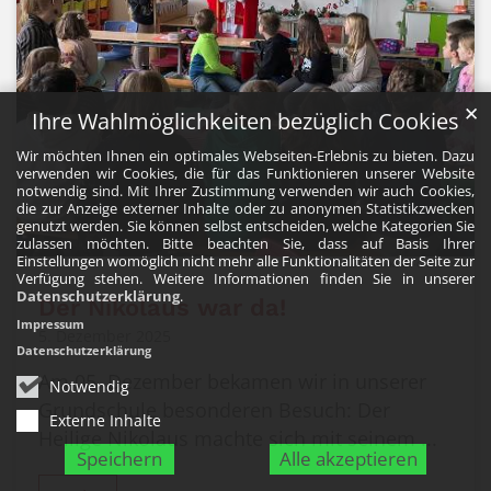
✕
Ihre Wahlmöglichkeiten bezüglich Cookies
Wir möchten Ihnen ein optimales Webseiten-Erlebnis zu bieten. Dazu
verwenden wir Cookies, die für das Funktionieren unserer Website
notwendig sind. Mit Ihrer Zustimmung verwenden wir auch Cookies,
die zur Anzeige externer Inhalte oder zu anonymen Statistikzwecken
genutzt werden. Sie können selbst entscheiden, welche Kategorien Sie
zulassen möchten. Bitte beachten Sie, dass auf Basis Ihrer
Einstellungen womöglich nicht mehr alle Funktionalitäten der Seite zur
© Maximilian-Kolbe-Grundschule
Verfügung stehen. Weitere Informationen finden Sie in unserer
Datenschutzerklärung
.
Der Nikolaus war da!
Impressum
5. Dezember 2025
Datenschutzerklärung
Am 05. Dezember bekamen wir in unserer
Notwendig
Grundschule besonderen Besuch: Der
Externe Inhalte
Heilige Nikolaus machte sich mit seinem ...
Speichern
Alle akzeptieren