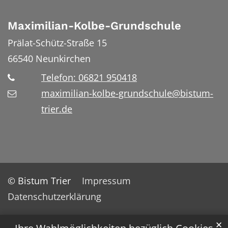
Maximilian-Kolbe-Grundschule
Prälat-Schütz-Straße 15
66540
Neunkirchen
Telefon: 06821 950418
maximilian-kolbe-grundschule@bistum-
trier.de
© Bistum Trier
Impressum
Datenschutzerklärung
✕